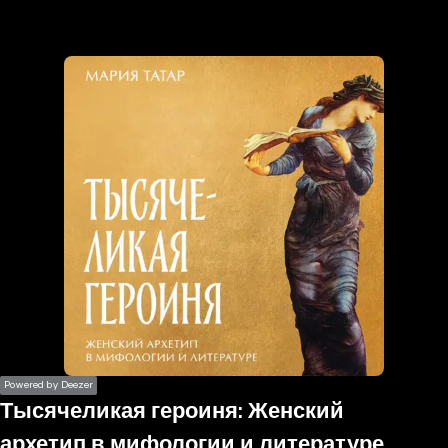
the
h page
 main
nt
the
ibility
ment
Powered by Deezer
Тысячеликая героиня: Женский
архетип в мифологии и литературе