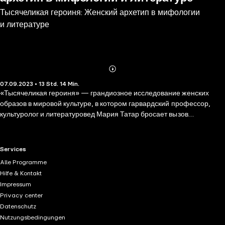
Тысячеликая героиня: Женский архетип в мифологии
и литературе
Abonnieren
Mehr
07.09.2023 • 13 Std. 14 Min.
Details
«Тысячеликая героиня» — грандиозное исследование женских
образов в мировой культуре, в котором гарвардский профессор,
культуролог и литературовед Мария Татар бросает вызов
каноническим архетипам, описанным Джозефом Кэмпбеллом. Она
анализирует «путешествие героини» по пространству историй,
чтобы убедительно доказать, что женщины — не только матери,
RTL+ useful links.
Services
супруги или богини-покровительницы героев. Они могут сражаться,
Alle Programme
обманывать, путешествовать и рассказывать истории,
Hilfe & Kontakt
руководствуясь собственными мотивами и интересами, а не просто
Impressum
дополнять и вдохновлять мужчин. Вы узнаете, в чем героизм
Privacy center
Пенелопы из «Одиссеи» и Шахразады из «Тысячи и одной ночи»,
Datenschutz
что связывает античные мифы о Филомеле и Арахне с движением
Nutzungsbedingungen
#MeToo и как можно объяснить феномен Чудо-женщины. Эта