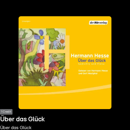
the
h page
 main
nt
the
ibility
ment
1 Credit
Über das Glück
Über das Glück