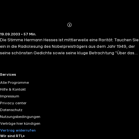
Abonnieren
Mehr
19.09.2003 • 57 Min.
Details
Die Stimme Hermann Hesses ist mittlerweile eine Rarität: Tauchen Sie
ein in die Radiolesung des Nobelpreisträgers aus dem Jahr 1949, der
seine schönsten Gedichte sowie seine kluge Betrachtung "Über das
Glück" zum Besten gibt. Aber auch der jüngere Hesse kommt zu Wort:
Aus seinem Frühwerk liest kein geringerer als Gert Westphal Hesses
berühmtesten Brief, eine Passage aus der Erzählung "Klingsors letzter
RTL+ useful links.
Services
Sommer" und Gedichte - ein Hörerlebnis wie ein warmer Sommertag!
Alle Programme
(1 CD, Laufzeit: 1h)
Hilfe & Kontakt
Impressum
Privacy center
Datenschutz
Nutzungsbedingungen
Verträge hier kündigen
Vertrag widerrufen
Wir sind RTL+