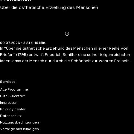
Über die ästhetische Erziehung des Menschen
Abonnieren
Mehr
09.07.2026 • 5 Std. 16 Min.
Details
In "Über die ästhetische Erziehung des Menschen in einer Reihe von
Briefen" (1795) entwirft Friedrich Schiller eine seiner folgenreichsten
Ideen: dass der Mensch nur durch die Schönheit zur wahren Freiheit
gelange. Unter dem Eindruck der Französischen Revolution fragt
Schiller, wie aus dem Menschen ein freies, sittliches Wesen werden
kann — und findet die Antwort in der Kunst und im "Spieltrieb", der
RTL+ useful links.
Services
sinnliche Neigung und Vernunft versöhnt: "Der Mensch ist nur da ganz
Alle Programme
Mensch, wo er spielt." Ein Schlüsselwerk der klassischen Ästhetik und
Hilfe & Kontakt
des deutschen Idealismus, dessen Gedanken bis heute nachwirken.
Impressum
Hans Jochim Schmidt liest alle 27 Briefe, ungekürzt, rund 5,25
Privacy center
Stunden.
Datenschutz
Nutzungsbedingungen
Verträge hier kündigen