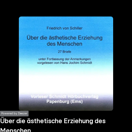
the
h page
 main
nt
the
ibility
ment
Powered by Deezer
Über die ästhetische Erziehung des
Menschen