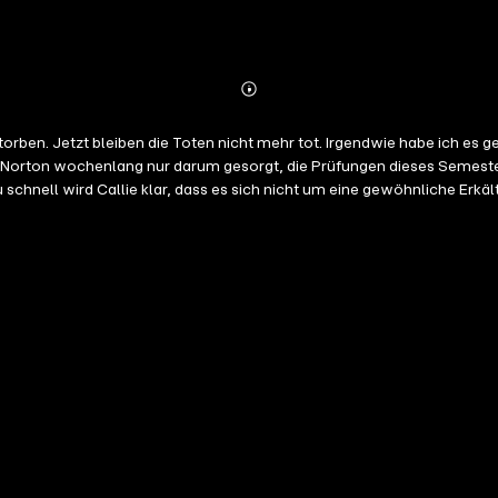
Abonnieren
Mehr
Details
torben. Jetzt bleiben die Toten nicht mehr tot. Irgendwie habe ich es
 Norton wochenlang nur darum gesorgt, die Prüfungen dieses Semeste
schnell wird Callie klar, dass es sich nicht um eine gewöhnliche Erkäl
 Essen und Wasser nicht ihre einzigen Probleme. Es sieht nicht gerad
ahnsinnige Kannibalen verwandelt haben … und das ist erst der Anfang