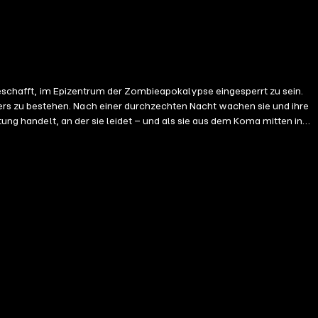
 geschafft, im Epizentrum der Zombieapokalypse eingesperrt zu sein.
rs zu bestehen. Nach einer durchzechten Nacht wachen sie und ihre
tung handelt, an der sie leidet – und als sie aus dem Koma mitten in
e gut aus für sie, die nächste Stunde zu überleben, geschweige denn
.