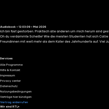
Audiobook • 12:03:09 • Mai 2026
Ich bin fast gestorben. Praktisch alle anderen um mich herum sind ges
Oh du verdammte Scheiße! Wie die meisten Studenten hat sich Callie
Freundinnen mit weit mehr als dem Kater des Jahrhunderts auf. Viel zu 
einem Quarantänezelt als einzige Überlebende erwacht, sind fehlendes
aus einer Stadt zu entkommen, in der sich die meisten Einwohner in w
RTL+ useful links.
Services
Alle Programme
Hilfe & Kontakt
Impressum
Privacy center
Datenschutz
Nutzungsbedingungen
Verträge hier kündigen
Vertrag widerrufen
Wir sind RTL+