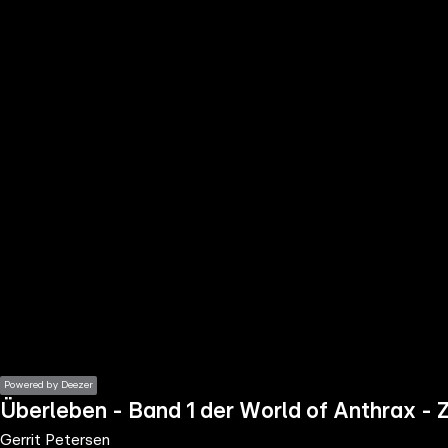
the
h page
 main
nt
the
ibility
ment
Powered by Deezer
Überleben - Band 1 der World of Anthrax -
Gerrit Petersen