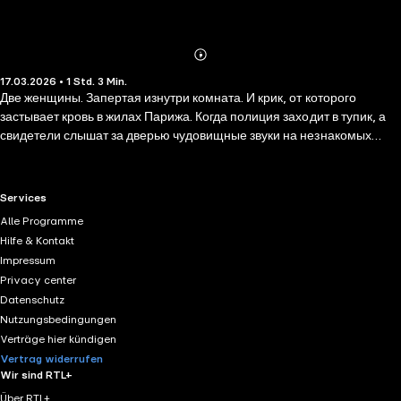
Abonnieren
Mehr
17.03.2026 • 1 Std. 3 Min.
Details
Две женщины. Запертая изнутри комната. И крик, от которого
застывает кровь в жилах Парижа. Когда полиция заходит в тупик, а
свидетели слышат за дверью чудовищные звуки на незнакомых
языках, в дело вступает С. Огюст Дюпен. «Убийство на улице Морг»
— не просто первый детектив в истории; это интеллектуальная
дуэль с самой тёмной стороной человеческой природы. Эдгар
RTL+ useful links.
Services
Аллан По мастерски сочетает готический хоррор и кристально
Alle Programme
чистую логику. В аудиоформате напряжение становится
Hilfe & Kontakt
осязаемым: каждый шорох в ночном Париже и каждая деталь
Impressum
головоломки ведут к разгадке, которая поражает своей немыслимой
Privacy center
жестокостью. Готовы ли вы следовать за холодным разумом туда,
Datenschutz
где бессильны чувства?
Nutzungsbedingungen
Verträge hier kündigen
Vertrag widerrufen
Wir sind RTL+
Über RTL+