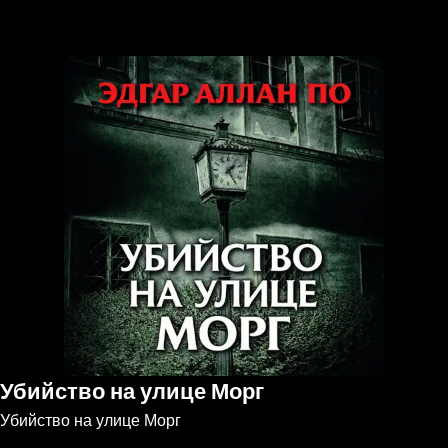
the
h page
 main
nt
the
ibility
ment
Убийство на улице Морг
Убийство на улице Морг