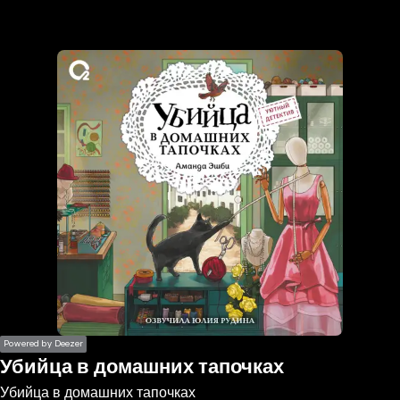
the
h page
 main
nt
the
ibility
ment
Powered by Deezer
Убийца в домашних тапочках
Убийца в домашних тапочках