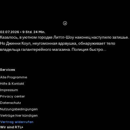
Abonnieren
Mehr
02.07.2026 • 9 Std. 24 Min.
Details
Казалось, в уютном городке Литтл-Шоу наконец наступило затишье.
Но Джинни Коул, неугомонная вдовушка, обнаруживает тело
владельца галантерейного магазина. Полиция быстро
арестовывает подозреваемого, однако Джинни уверена: они
поймали не того. Готовя джем для Праздника Весны и воспитывая
кота-клептомана, она снова начинает расследование. Яростное
RTL+ useful links.
Services
соперничество, тайные романы, смертельные амбиции — темное
Alle Programme
прошлое Литтл-Шоу всплывает наружу под пристальным взглядом
Hilfe & Kontakt
Джинни и ее верных подруг-затейниц. Смогут ли они вычислить
Impressum
преступника, пока он не нанес новый удар? И не окажется ли
Privacy center
следующей мишенью кто-то из них?
Datenschutz
Nutzungsbedingungen
Verträge hier kündigen
Vertrag widerrufen
Wir sind RTL+