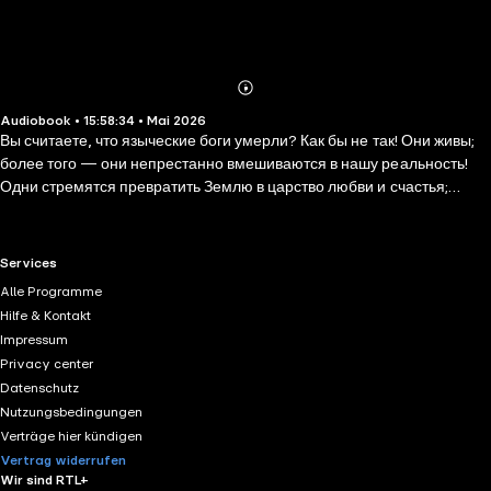
Abonnieren
Mehr
Audiobook • 15:58:34 • Mai 2026
Details
Вы считаете, что языческие боги умерли? Как бы не так! Они живы;
более того — они непрестанно вмешиваются в нашу реальность!
Одни стремятся превратить Землю в царство любви и счастья;
другие желают полностью подчинить людей своей тёмной воле,
посеять хаос и страдание в нашем мире. И последние уже близко к
своей цели. Но находятся два человека, которые бросают вызов
RTL+ useful links.
Services
силам Тьмы, — Антон Громов и Илья Пашин. Они — Мастера боя и
Alle Programme
преданные друзья. Смогут ли они выстоять в неравном бою против
Hilfe & Kontakt
посланцев Зла и их покровителя — Морока? «Евангелие от Зверя»
Impressum
— знаменитая трилогия В. Головачёва, впервые изданная под
Privacy center
одной обложкой! Мрачная история о языческих богах и храбрых
Datenschutz
русских героях, которые им противостоят.
Nutzungsbedingungen
Verträge hier kündigen
Vertrag widerrufen
Wir sind RTL+