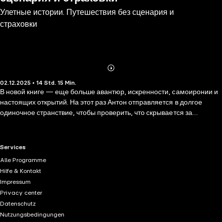
Улетные истории. Путешествия без сценария и
страховки
Abonnieren
Mehr
02.12.2025 • 14 Std. 15 Min.
Details
В новой книге — еще больше авантюр, искренности, самоиронии и
настоящих открытий. На этот раз Антон отправляется в долгое
одиночное странствие, чтобы проверить, что скрывается за
привычными туристическими маршрутами и как живут люди по ту
сторону заголовков новостей. Он ночует в гостиницах с колючей
проволокой в Пакистане, ловит попутки в горах Гилгита, ведет
RTL+ useful links.
Services
философские беседы с таксистами, заводит неожиданные
Alle Programme
знакомства с полицейскими, мечтателями и просто обычными, но
Hilfe & Kontakt
такими колоритными людьми — и все это с неизменным чувством
Impressum
юмора и иронией к самому себе и к жизни. Антон доказывает, что
Privacy center
мечта путешествовать — это не про бюджет и не про роскошь. Это
Datenschutz
про готовность жить ярко и вне шаблонов. Вперед, к новым
Nutzungsbedingungen
открытиям и приключениям!