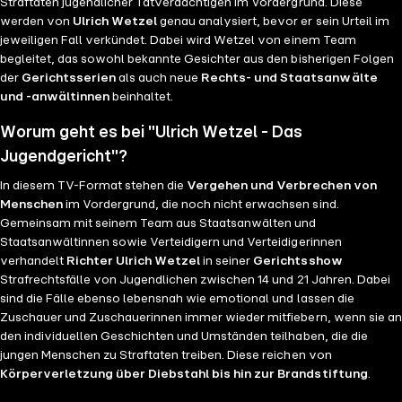
Straftaten jugendlicher Tatverdächtigen im Vordergrund. Diese
werden von
Ulrich Wetzel
genau analysiert, bevor er sein Urteil im
jeweiligen Fall verkündet. Dabei wird Wetzel von einem Team
begleitet, das sowohl bekannte Gesichter aus den bisherigen Folgen
der
Gerichtsserien
als auch neue
Rechts- und Staatsanwälte
und -anwältinnen
beinhaltet.
Worum geht es bei "Ulrich Wetzel - Das
Jugendgericht"?
In diesem TV-Format stehen die
Vergehen und Verbrechen von
Menschen
im Vordergrund, die noch nicht erwachsen sind.
Gemeinsam mit seinem Team aus Staatsanwälten und
Staatsanwältinnen sowie Verteidigern und Verteidigerinnen
verhandelt
Richter Ulrich Wetzel
in seiner
Gerichtsshow
Strafrechtsfälle von Jugendlichen zwischen 14 und 21 Jahren. Dabei
sind die Fälle ebenso lebensnah wie emotional und lassen die
Zuschauer und Zuschauerinnen immer wieder mitfiebern, wenn sie an
den individuellen Geschichten und Umständen teilhaben, die die
jungen Menschen zu Straftaten treiben. Diese reichen von
Körperverletzung über Diebstahl bis hin zur Brandstiftung
.