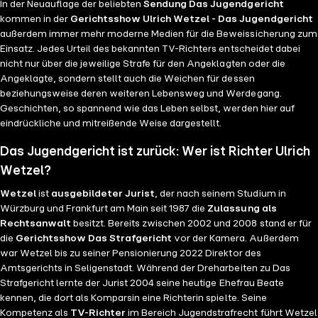
In der Neuauflage der beliebten
Sendung Das Jugendgericht
kommen in der
Gerichtsshow Ulrich Wetzel - Das Jugendgericht
außerdem immer mehr moderne Medien für die Beweissicherung zum
Einsatz. Jedes Urteil des bekannten TV-Richters entscheidet dabei
nicht nur über die jeweilige Strafe für den Angeklagten oder die
Angeklagte, sondern stellt auch die Weichen für dessen
beziehungsweise deren weiteren Lebensweg und Werdegang.
Geschichten, so spannend wie das Leben selbst, werden hier auf
eindrückliche und mitreißende Weise dargestellt.
Das Jugendgericht ist zurück: Wer ist Richter Ulrich
Wetzel?
Wetzel
ist
ausgebildeter Jurist
, der nach seinem Studium in
Würzburg und Frankfurt am Main seit 1987 die
Zulassung als
Rechtsanwalt
besitzt. Bereits zwischen 2002 und 2008 stand er für
die
Gerichtsshow Das Strafgericht
vor der Kamera. Außerdem
war Wetzel bis zu seiner Pensionierung 2022 Direktor des
Amtsgerichts in Seligenstadt. Während der Dreharbeiten zu Das
Strafgericht lernte der Jurist 2004 seine heutige Ehefrau Beate
kennen, die dort als Komparsin eine Richterin spielte. Seine
Kompetenz als
TV-Richter
im Bereich Jugendstrafrecht führt Wetzel