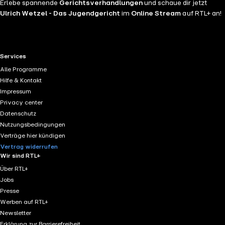
Erlebe spannende
Gerichtsverhandlungen
und schaue dir jetzt
Ulrich Wetzel - Das Jugendgericht
im
Online Stream
auf RTL+ an!
RTL+ useful links.
Services
Alle Programme
Hilfe & Kontakt
Impressum
Privacy center
Datenschutz
Nutzungsbedingungen
Verträge hier kündigen
Vertrag widerrufen
Wir sind RTL+
Über RTL+
Jobs
Presse
Werben auf RTL+
Newsletter
Erklärung zur Barrierefreiheit