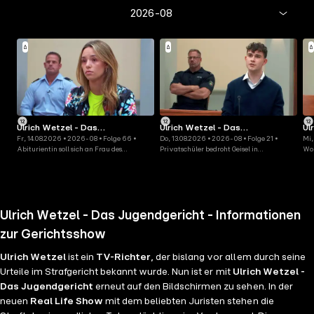
2026-08
Ulrich Wetzel - Das
Ulrich Wetzel - Das
Ul
Fr, 14.08.2026 • 2026-08 • Folge 66 •
Do, 13.08.2026 • 2026-08 • Folge 21 •
Mi,
Jugendgericht
Jugendgericht
Ju
Abiturientin soll sich an Frau des
Privatschüler bedroht Geisel in
Wol
Exfreundes gerächt haben
Handyshop
Lie
Ulrich Wetzel - Das Jugendgericht - Informationen
zur Gerichtsshow
Ulrich Wetzel
ist ein
TV-Richter
, der bislang vor allem durch seine
Urteile im Strafgericht bekannt wurde. Nun ist er mit
Ulrich Wetzel -
Das Jugendgericht
erneut auf den Bildschirmen zu sehen. In der
neuen
Real Life Show
mit dem beliebten Juristen stehen die