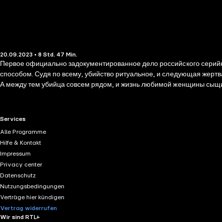
20.09.2023 • 8 Std. 47 Min.
Первое официально задокументированное дело российского серийно
способом. Судя по всему, убийство ритуальное, и следующая жертв
А между тем убийца совсем рядом, и жизнь любимой женщины сыщик
RTL+ useful links.
Services
Alle Programme
Hilfe & Kontakt
Impressum
Privacy center
Datenschutz
Nutzungsbedingungen
Verträge hier kündigen
Vertrag widerrufen
Wir sind RTL+