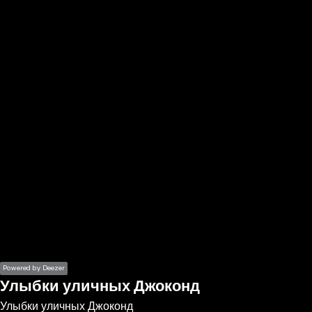
the
h page
 main
nt
the
ibility
ment
Powered by Deezer
Улыбки уличных Джоконд
Улыбки уличных Джоконд