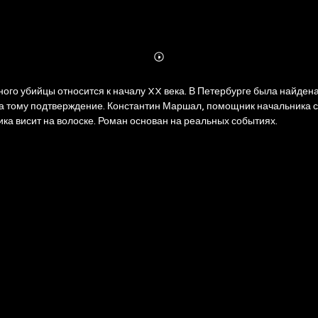
Abonnieren
Mehr
Details
го убийцы относится к началу XX века. В Петербурге была найден
а тому подтверждение. Константин Маршал, помощник начальника сто
а висит на волоске. Роман основан на реальных событиях.