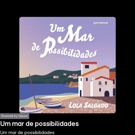
the
h page
 main
nt
the
ibility
ment
Powered by Deezer
Um mar de possibilidades
Um mar de possibilidades