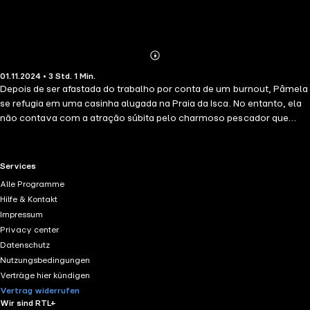
Abonnieren
Mehr
01.11.2024 • 3 Std. 1 Min.
Details
Depois de ser afastada do trabalho por conta de um burnout, Pâmela
se refugia em uma casinha alugada na Praia da Isca. No entanto, ela
não contava com a atração súbita pelo charmoso pescador que
alugara a casa para a temporada.
RTL+ useful links.
Services
Alle Programme
Hilfe & Kontakt
Impressum
Privacy center
Datenschutz
Nutzungsbedingungen
Verträge hier kündigen
Vertrag widerrufen
Wir sind RTL+