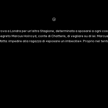
Abonnieren
Mehr
Details
ova a Londra per un'altra Stagione, determinata a sposarsi a ogni costo
n segreto Marcus Holroyd, conte di Chatteris, di vegliare su di lei. M
ta: impedire alla ragazza di «sposare un imbecille». Proprio nel tentati
zione. Sentendosi responsabile dell'accaduto, Honoria si precipita in 