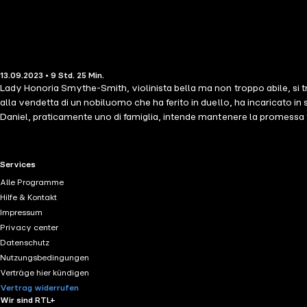
13.09.2023 • 9 Std. 25 Min.
Lady Honoria Smythe-Smith, violinista bella ma non troppo abile, si tr
alla vendetta di un nobiluomo che ha ferito in duello, ha incaricato i
Daniel, praticamente uno di famiglia, intende mantenere la promessa fat
marito, Marcus rimane vittima di un incidente e contrae una grave infe
più di un'amicizia. contributori LE Vanessa Korn
RTL+ useful links.
Services
Alle Programme
Hilfe & Kontakt
Impressum
Privacy center
Datenschutz
Nutzungsbedingungen
Verträge hier kündigen
Vertrag widerrufen
Wir sind RTL+