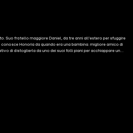
. Suo fratello maggiore Daniel, da tre anni all'estero per sfuggire
arcus conosce Honoria da quando era una bambina: migliore amico di
vo di distoglierla da uno dei suoi folli piani per acchiappare un
suo soccorso, e ben presto entrambi scopriranno che, a unirli, è molto