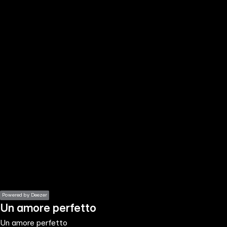
the
h page
 main
nt
the
ibility
ment
Powered by Deezer
Un amore perfetto
Un amore perfetto