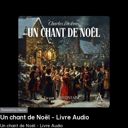
the
h page
 main
nt
the
ibility
ment
Powered by Deezer
Un chant de Noël - Livre Audio
Un chant de Noël - Livre Audio