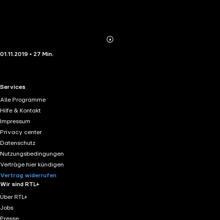
Abonnieren
Mehr
01.11.2019 • 27 Min.
Details
RTL+ useful links.
Services
Alle Programme
Hilfe & Kontakt
Impressum
Privacy center
Datenschutz
Nutzungsbedingungen
Verträge hier kündigen
Vertrag widerrufen
Wir sind RTL+
Über RTL+
Jobs
Presse