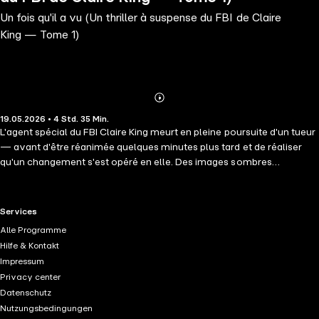
Un fois qu'il a vu (Un thriller à suspense du FBI de Claire
King — Tome 1)
Abonnieren
Mehr
19.05.2026 • 4 Std. 35 Min.
Details
L'agent spécial du FBI Claire King meurt en pleine poursuite d'un tueur
— avant d'être réanimée quelques minutes plus tard et de réaliser
qu'un changement s'est opéré en elle. Des images sombres
envahissent son esprit, tel un nouveau pouvoir, des visions la
mènent à des tueurs en série. Mais les visions qui la rongent sont
énigmatiques et contradictoires et Claire se rend bientôt compte
RTL+ useful links.
Services
qu'elles pourraient l'aider à élucider une affaire — ou la placer dans la
Alle Programme
ligne de mire d'un meurtrier. UN FOIS QU'IL A VU est le premier tome
Hilfe & Kontakt
d'une nouvelle série signée par l'autrice à succès de thrillers et de
Impressum
romans policiers Molly Black, dont les best-sellers ont reçu plus de
Privacy center
2500 critiques à cinq étoiles. L'agent spécial du FBI Claire King a la
Datenschutz
réputation d'être brillante, d'être capable de débusquer des tueurs en
Nutzungsbedingungen
série alors que les autres agents se sont révélés incapables de