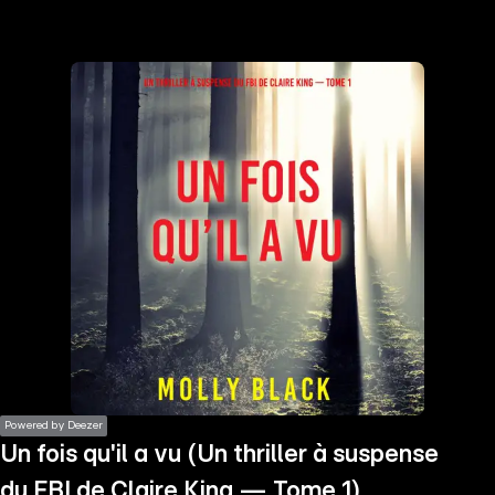
the
h page
 main
nt
the
ibility
ment
Powered by Deezer
Un fois qu'il a vu (Un thriller à suspense
du FBI de Claire King — Tome 1)