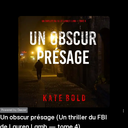
the
h page
 main
nt
the
ibility
ment
Powered by Deezer
Un obscur présage (Un thriller du FBI
de Lauren Lamb — tome 4)