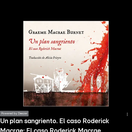
the
h page
 main
nt
the
ibility
ment
Powered by Deezer
Un plan sangriento. El caso Roderick
Macrae: El caso Roderick Macrae