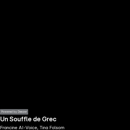
the
h page
 main
nt
the
ibility
ment
Powered by Deezer
Un Souffle de Grec
Francine AI-Voice, Tina Folsom