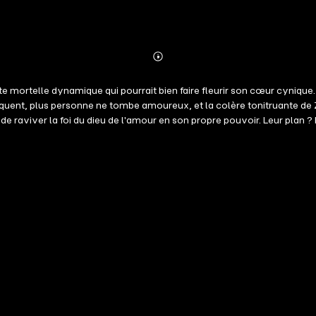
Abonnieren
Mehr
Details
e mortelle dynamique qui pourrait bien faire fleurir son cœur cynique. 
quent, plus personne ne tombe amoureux, et la colère tonitruante de 
de raviver la foi du dieu de l'amour en son propre pouvoir. Leur plan 
 qu'Éros. Alors que les dieux complotent pour les réunir, une étincell
t éveiller l'amour auquel Éros a renoncé ? Préparez-vous pour Un Sou
ne mortelle résiliente sont plongés dans une bataille pour l'amour, 
) Un Souffle de Grec (#4)