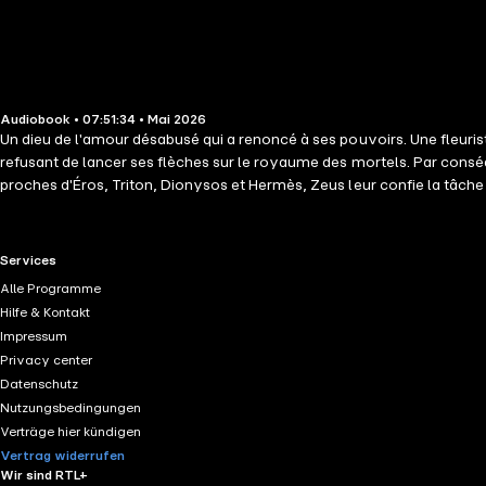
Audiobook • 07:51:34 • Mai 2026
Un dieu de l'amour désabusé qui a renoncé à ses pouvoirs. Une fleurist
refusant de lancer ses flèches sur le royaume des mortels. Par consé
proches d'Éros, Triton, Dionysos et Hermès, Zeus leur confie la tâche 
scène Psyche, une charmante fleuriste humaine aussi blasée par l'amour
indépendante. Mais pourront-ils surmonter leur désillusion commune e
l'Olympe, une romance fantastique captivante où un dieu cynique et u
RTL+ useful links.
Services
Une Touche de Grec (#1) Un Parfum de Grec (#2) Un Goût de Grec (#3
Alle Programme
Hilfe & Kontakt
Impressum
Privacy center
Datenschutz
Nutzungsbedingungen
Verträge hier kündigen
Vertrag widerrufen
Wir sind RTL+