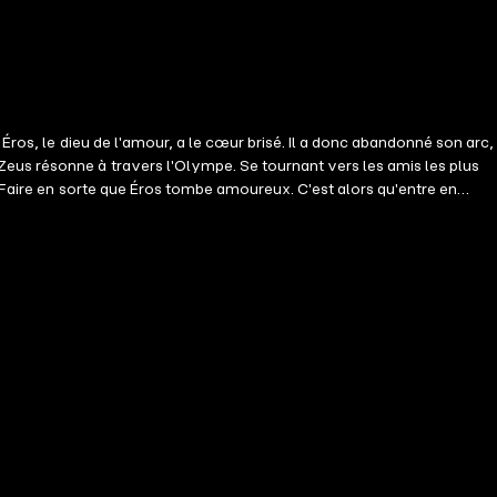
Éros, le dieu de l'amour, a le cœur brisé. Il a donc abandonné son arc,
Zeus résonne à travers l'Olympe. Se tournant vers les amis les plus
? Faire en sorte que Éros tombe amoureux. C'est alors qu'entre en
e indéniable jaillit entre le dieu cynique et la mortelle farouchement
ffle de Grec, le quatrième volet palpitant de la saga Hors de
avec la magie et le destin même du monde en jeu. Hors de l'Olympe