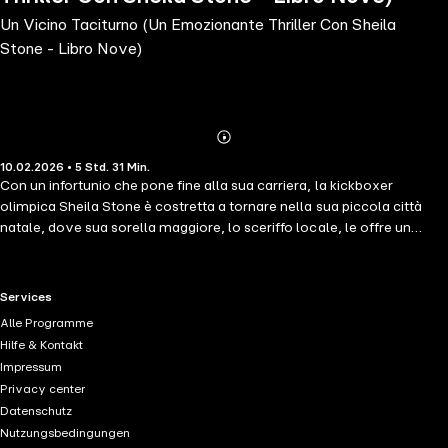
Un Vicino Taciturno (Un Emozionante Thriller Con Sheila
Stone - Libro Nove)
Abonnieren
Mehr
10.02.2026 • 5 Std. 31 Min.
Details
Con un infortunio che pone fine alla sua carriera, la kickboxer
olimpica Sheila Stone è costretta a tornare nella sua piccola città
natale, dove sua sorella maggiore, lo sceriffo locale, le offre un
posto nella polizia locale. Quando alcuni amanti dell'adrenalina
vengono trovati sospesi dalle scogliere pericolose dello Utah, Sheila
Stone deve navigare le alture insidiose e decifrare il messaggio
RTL+ useful links.
Services
dell'assassino, che punisce coloro che osano conquistare la natura
Alle Programme
per vanità—prima di diventare lei stessa il prossimo trofeo. "Un
Hilfe & Kontakt
capolavoro di thriller e mistero." —Books and Movie Reviews,
Impressum
Roberto Mattos (riguardo a Once Gone) ⭐⭐⭐⭐⭐ Questo è il nono
Privacy center
libro di una nuova serie molto attesa dell'autore bestseller #1 e
Datenschutz
bestseller di USA Today Blake Pierce, i cui bestseller hanno ricevuto
Nutzungsbedingungen
oltre 20.000 recensioni a cinque stelle. Con i suoi sogni olimpici in