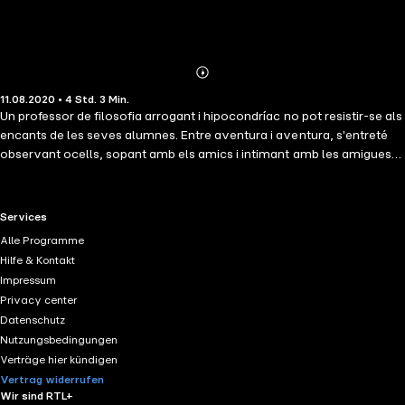
Abonnieren
Mehr
11.08.2020 • 4 Std. 3 Min.
Details
Un professor de filosofia arrogant i hipocondríac no pot resistir-se als
encants de les seves alumnes. Entre aventura i aventura, s'entreté
observant ocells, sopant amb els amics i intimant amb les amigues
de tota la vida. Fascinat per la potència intel·lectual d'Umberto Eco,
l'existència li canvia la nit que coincideix en un restaurant de
Cadaqués amb el mite que sempre l'ha guiat. Què se'n farà, del
RTL+ useful links.
Services
protagonista, després de la trobada amb el professore.
Alle Programme
Hilfe & Kontakt
Impressum
Privacy center
Datenschutz
Nutzungsbedingungen
Verträge hier kündigen
Vertrag widerrufen
Wir sind RTL+