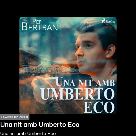
the
h page
 main
nt
the
ibility
ment
Powered by Deezer
Una nit amb Umberto Eco
Una nit amb Umberto Eco