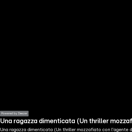
the
h page
 main
nt
the
ibility
ment
Powered by Deezer
Una ragazza dimenticata (Un thriller mozzafi
Una ragazza dimenticata (Un thriller mozzafiato con l'agente de