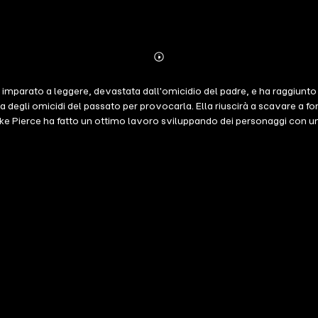
Abonnieren
Mehr
Details
 ha imparato a leggere, devastata dall'omicidio del padre, e ha raggiunto 
Ella degli omicidi del passato per provocarla. Ella riuscirà a scavare a 
erce ha fatto un ottimo lavoro sviluppando dei personaggi con un la
eno di colpi di scena, questo libro vi terrà svegli a leggere fino a ch
TA (Un thriller mozzafiato con l'agente dell'FBI Ella Dark) è il sesto 
00 recensioni a cinque stelle con il bestseller Il Killer della Rosa (do
'Unità Comportamentale. L'ossessione segreta di Ella di ottenere una con
ura di poter risolvere l'enigma contorto dell'assassino, ma lui sembra es
o sconvolgente che vi terrà incollati alla pagina con un'agente dell'FBI
noso che vi farà sfogliare pagina dopo pagina per tutta la notte. L'ot