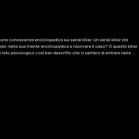
una conoscenza enciclopedica sui serial killer. Un serial killer sta
fondo nella sua mente enciclopedica e risolvere il caso? O questo killer
to psicologico così ben descritto che ci sembra di entrare nelle
e non avrete voltato l'ultima pagina." --Books and Movie Reviews,
libro dell'attesissima nuova serie bestseller al primo posto e del
wnload gratuito). L'agente dell'FBI Ella Dark, 29 anni, ha la grande
oscenza enciclopedica sui serial killer le ha permesso di essere scelta
sere sempre un passo davanti a lei. Riuscirà a vincere questo pericoloso
 tormentata e brillante, la serie di ELLA DARK è un thriller avvincente,
tavo e il nono libro della serie (UNA RAGAZZA INTRAPPOLATA e UNA