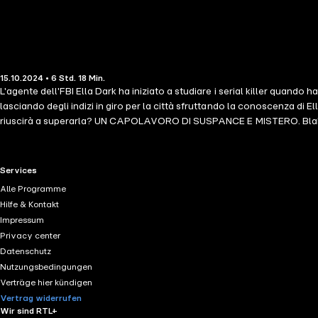
15.10.2024 • 6 Std. 18 Min.
L'agente dell'FBI Ella Dark ha iniziato a studiare i serial killer quando
lasciando degli indizi in giro per la città sfruttando la conoscenza di 
riuscirà a superarla? UN CAPOLAVORO DI SUSPANCE E MISTERO. Blake Pi
loro menti, seguendo le loro paure ed esultando per i loro successi. Pi
Roberto Mattos (riguardo a Il killer della rosa) UNA RAGAZZA DIMENTICA
vendutissimo autore di USA Today Blake Pierce, che ha ricevuto oltre 10
RTL+ useful links.
Services
possibilità di realizzare il sogno di una vita: entrare a far parte dell
Alle Programme
per la sua mente brillante e invitata a unirsi ai piani alti. Ella è sic
Hilfe & Kontakt
gioco del gatto e del topo? O diventerà lei stessa il bersaglio? Un libr
Impressum
pieno di suspense, colpi di scena, rivelazioni e con un ritmo vertigi
Privacy center
RAGAZZA SACRIFICABILE) sono già disponibili!
Datenschutz
Nutzungsbedingungen
Verträge hier kündigen
Vertrag widerrufen
Wir sind RTL+