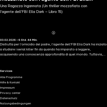
Una Ragazza Ingannata (Un thriller mozzafiato con
Dark – Libro 15)
l'agente dell'FBI Ella Dark – Libro 15)
Abonnieren
Mehr
03.02.2026 • 6 Std. 44 Min.
Details
Distrutta per l'omicidio del padre, l'agente dell'FBI Ella Dark ha iniziato
a studiare i serial killer fin da quando ha imparato a leggere,
acquisendo una conoscenza approfondita di quel mondo. Tuttavia,
Ella rimane perplessa quando spuntano le vittime di un nuovo serial
killer: le scene del crimine sembrano uscite da un vero e proprio film
dell'orrore…. "Un autentico capolavoro, un thriller mozzafiato pieno
RTL+ useful links.
Services
di mistero." —Books and Movie Reviews, Roberto Mattos (re Un
Alle Programme
Tempo Andato) ⭐⭐⭐⭐⭐ UNA RAGAZZA INGANNATA (Un thriller
Hilfe & Kontakt
carico di suspense con l'agente dell'FBI Ella Dark) è il quindicesimo
Impressum
volume della nuova, attesissima serie firmata da Blake Pierce,
Privacy center
autrice di bestseller al primo posto su USA Today, il cui romanzo Un
Datenschutz
Tempo Andato (scaricabile gratuitamente) ha ricevuto oltre 1.000
Nutzungsbedingungen
recensioni e valutazioni a cinque stelle. L'agente dell'FBI Ella Dark, 29