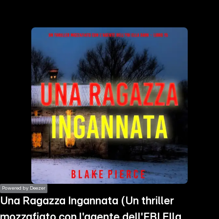
the
h page
 main
nt
the
ibility
ment
Powered by Deezer
Una Ragazza Ingannata (Un thriller
mozzafiato con l'agente dell'FBI Ella