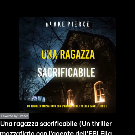
the
h page
 main
nt
the
ibility
ment
Powered by Deezer
Una ragazza sacrificabile (Un thriller
mozzafiato con l'agente dell'FBI Ella