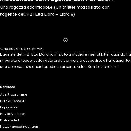
Una ragazza sacrificabile (Un thriller mozzafiato con
Dark – Libro 9)
l'agente dell'FBI Ella Dark – Libro 9)
Abonnieren
Mehr
15.10.2024 • 6 Std. 21 Min.
Details
L'agente dell'FBI Ella Dark ha iniziato a studiare i serial killer quando ha
imparato a leggere, devastata dall'omicidio del padre, e ha raggiunto
una conoscenza enciclopedica sui serial killer. Sembra che un
assassino ossessionato dai serial killer del passato stia imitando il
loro operato, ma con una curiosa differenza. Ella è in grado di
ricomporre le sue allusioni? O questo killer diabolico riuscirà a
RTL+ useful links.
Services
scamparla? UN CAPOLAVORO DI SUSPANCE E MISTERO. Blake
Alle Programme
Pierce ha fatto un ottimo lavoro sviluppando dei personaggi con un
Hilfe & Kontakt
lato psicologico così ben descritto che ci sembra di entrare nelle loro
Impressum
menti, seguendo le loro paure ed esultando per i loro successi. Pieno
Privacy center
di colpi di scena, questo libro vi terrà svegli a leggere fino a che non
Datenschutz
avrete voltato l'ultima pagina." --Books and Movie Reviews, Roberto
Nutzungsbedingungen
Mattos (riguardo a Il killer della rosa) UNA RAGAZZA SACRIFICABILE