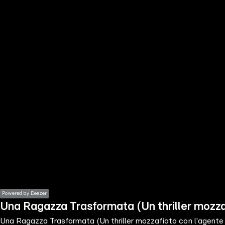
the
h page
 main
nt
the
ibility
ment
Powered by Deezer
Una Ragazza Trasformata (Un thriller mozzafi
Una Ragazza Trasformata (Un thriller mozzafiato con l'agente d