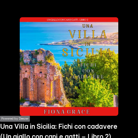
the
h page
 main
nt
the
ibility
ment
Powered by Deezer
Una Villa in Sicilia: Fichi con cadavere
(Un giallo con cani e gatti – Libro 2)