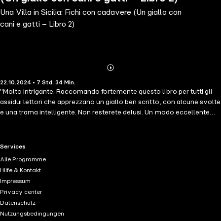
Una Villa in Sicilia: Fichi con cadavere (Un giallo con
cani e gatti – Libro 2)
Abonnieren
Mehr
22.10.2024 • 7 Std. 34 Min.
Details
"Molto intrigante. Raccomando fortemente questo libro per tutti gli
assidui lettori che apprezzano un giallo ben scritto, con alcune svolte
e una trama intelligente. Non resterete delusi. Un modo eccellente
per trascorrere un freddo fine settimana!" --Books and Movie
Reviews, Roberto Mattos (parlando di Assassinio in villa) UNA VILLA
IN SICILIA: FICHI CON CADAVERE è il libro 2# di una nuova
RTL+ useful links.
Services
affascinante serie 'cozy mystery' firmata dalla penna dell'autrice
Alle Programme
bestseller Fiona Grace, scrittrice di Assassinio in villa, un bestseller
Hilfe & Kontakt
numero #1 con oltre 100 recensioni a cinque stelle (e scaricabile
Impressum
gratuitamente)! Audrey Smart, 34 anni, ha dato alla sua vita
Privacy center
un'enorme svolta, abbandonando la sua vita precedente in cui
Datenschutz
lavorava come veterinaria (e dove la scia di fallimenti amorosi era
Nutzungsbedingungen
lunga) e trasferendosi in Sicilia per comprare una casa da un dollaro,