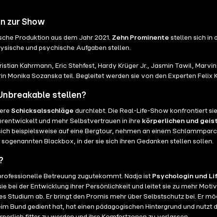
en zur Show
tsche Produktion aus dem Jahr 2021.
Zehn Prominente
stellen sich in
physische und psychische Aufgaben stellen.
stian Kahrmann, Eric Stehfest, Hardy Krüger Jr., Jasmin Tawil, Marvi
n Monika Sozanska teil. Begleitet werden sie von den Experten Felix 
Unbreakable stellen?
were
Schicksalsschläge
durchlebt. Die Real-Life-Show konfrontiert si
erentwickelt und mehr Selbstvertrauen in ihre
körperlichen und geis
 sich beispielsweise auf eine Bergtour, nehmen an einem Schlammparcour
 sogenannten Blackbox, in der sie sich ihren Gedanken stellen sollen.
?
professionelle Betreuung zugutekommt. Nadja ist
Psychologin und L
ie bei der Entwicklung ihrer Persönlichkeit und leitet sie zu mehr Moti
s Studium ab. Er bringt den Promis mehr über Selbstschutz bei. Er möch
eim Bund gedient hat, hat einen pädagogischen Hintergrund und nutzt 