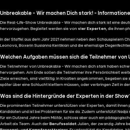
Unbreakable - Wir machen Dich stark! - Information
Die Real-Life-Show Unbreakable - Wir machen dich stark ist eine deu
hervorzugehen. Begleitet werden sie von
vier Experten
, die ihnen 
In der Staffel aus dem Jahr 2021 nehmen neben den Schauspielern Chri
Leonova, Boxerin Susianna Kentikian und die ehemalige Degenfechteri
Welchen Aufgaben müssen sich die Teilnehmer von 
Die Teilnehmer von Unbreakable - Wir machen dich stark haben sch
hervorgehen. Am Ende sollen die Teilnehmer ihre Persönlichkeit weit
Ziele erreichen, sind vielfältig: In Kroatien angekommen, begeben sie
später über eine Schlucht klettern müssen, oder verbringen Zeit in der
Was sind die Hintergründe der Experten in der Show
Die prominenten Teilnehmer unterstützen vier Experten, damit ihnen 
Kandidaten und ist bei Problemen für sie da. Zudem unterstützt Nadja s
für ein Dutzend Jahre beim Militär, schloss aber auch ein pädagogische
Arbeit als Team. Auch der
Berufssoldat
Julien, der zwanzig Jahre b