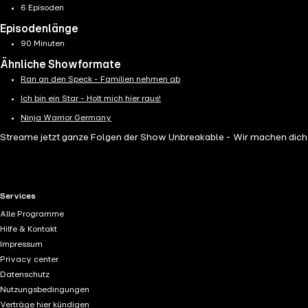
6 Episoden
Episodenlänge
90 Minuten
Ähnliche Showformate
Ran an den Speck - Familien nehmen ab
Ich bin ein Star - Holt mich hier raus!
Ninja Warrior Germany
Streame jetzt ganze Folgen der Show Unbreakable - Wir machen dich 
RTL+ useful links.
Services
Alle Programme
Hilfe & Kontakt
Impressum
Privacy center
Datenschutz
Nutzungsbedingungen
Verträge hier kündigen