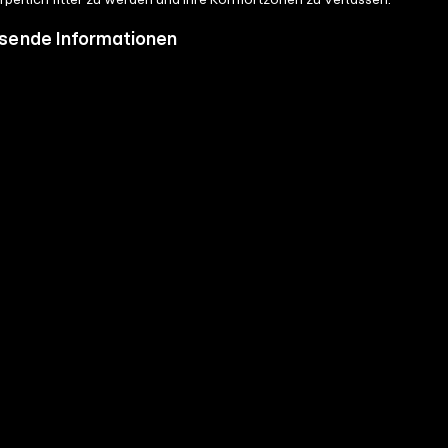
körperlich fitter zu werden und ihre Komfortzonen zu verlassen.
sende Informationen