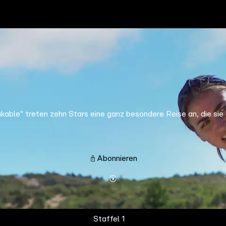
eakable" treten zehn Stars eine ganz besondere Reise an, die si
Abonnieren
Mehr
Details
Staffel 1