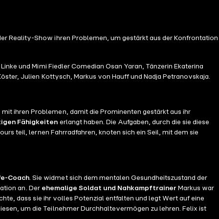
 der Reality-Show ihren Problemen, um gestärkt aus der Konfrontation
n Linke und Mimi Fiedler Comedian Osan Yaran, Tänzerin Ekaterina
Köster, Julien Kottysch, Markus von Hauff und Nadja Petranovskaja.
e mit ihren Problemen, damit die Prominenten gestärkt aus ihr
tigen Fähigkeiten
erlangt haben. Die Aufgaben, durch die sie diese
s teil, lernen Fahrradfahren, knoten sich ein Seil, mit dem sie
ife-Coach
. Sie widmet sich dem mentalen Gesundheitszustand der
vation an. Der
ehemalige Soldat und Nahkampftrainer
Markus war
te, dass sie ihr volles Potenzial entfalten und legt Wert auf eine
diesen, um die Teilnehmer Durchhaltevermögen zu lehren. Felix ist