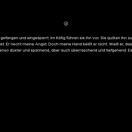
Abonnieren
Mehr
Details
hn gefangen und eingesperrt. Im Käfig führen sie ihn vor. Sie quälen ihn 
meine Angst. Doch meine Hand beißt er nicht. Weiß er, dass er meine Träume beherrsc
enso düster und spannend, aber auch überraschend und tiefgehend. Es g