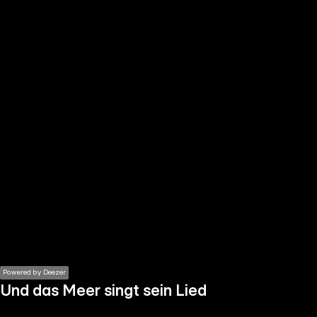
the
h page
 main
nt
the
ibility
ment
Powered by Deezer
Und das Meer singt sein Lied