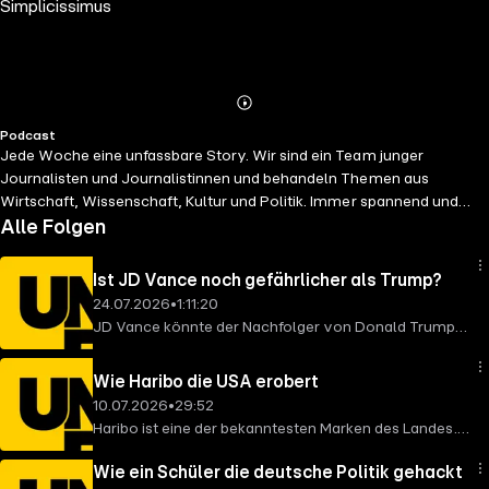
Simplicissimus
Abspielen
Mehr
Podcast
Details
Jede Woche eine unfassbare Story. Wir sind ein Team junger
Journalisten und Journalistinnen und behandeln Themen aus
Wirtschaft, Wissenschaft, Kultur und Politik. Immer spannend und
verständlich erzählt. Von den Machern des YouTube-Kanals
Alle Folgen
Simplicissimus. Mehr von Unfassbar:
https://unfassbar.deals
Impressum:
https://1up.management/impressum
Ist JD Vance noch gefährlicher als Trump?
24.07.2026
•
1:11:20
JD Vance könnte der Nachfolger von Donald Trump
werden. Und einiges weist darauf hin, dass seine
Vision von Amerika noch radikaler, noch
Wie Haribo die USA erobert
demokratiefeindlicher sein könnte. In dieser Folge
10.07.2026
•
29:52
schauen wir auf den Mann, der die Zukunft der USA
Haribo ist eine der bekanntesten Marken des Landes.
prägen könnte. Woran glaubt JD Vance? Was für ein
Aber der Erfolg der Firma geht weit über Deutschland
Amerika will er? Und: Ist er wirklich noch gefährlicher
Wie ein Schüler die deutsche Politik gehackt
hinaus. Ausgerechnet in einem der härtesten
als Trump? Mehr Unfassbar: https://unfassbar.deals