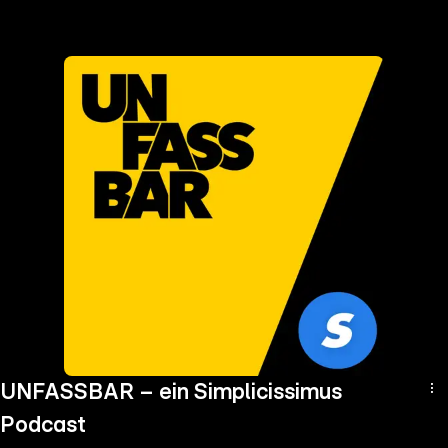
the
h page
 main
nt
the
ibility
ment
UNFASSBAR – ein Simplicissimus
Podcast