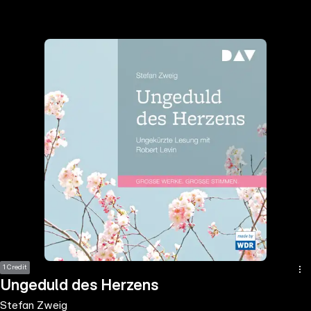
the
h page
 main
nt
the
ibility
ment
1 Credit
Ungeduld des Herzens
Stefan Zweig