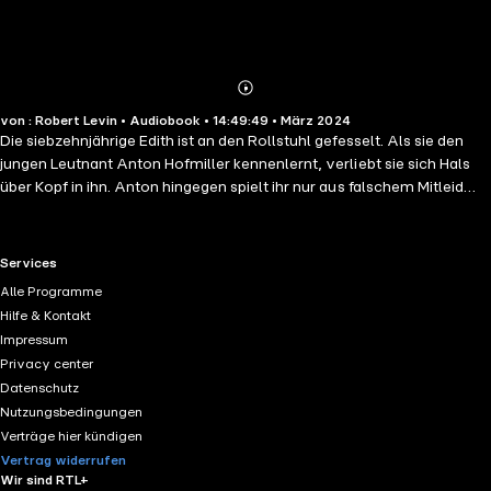
Abonnieren
Mehr
von : Robert Levin • Audiobook • 14:49:49 • März 2024
Details
Die siebzehnjährige Edith ist an den Rollstuhl gefesselt. Als sie den
jungen Leutnant Anton Hofmiller kennenlernt, verliebt sie sich Hals
über Kopf in ihn. Anton hingegen spielt ihr nur aus falschem Mitleid
Zuneigung vor. Aus Scham über diese Liaison verleugnet er sie vor
seinen Kameraden – ohne zu ahnen, welche schwerwiegenden
Konsequenzen dieser Verrat nach sich zieht. Robert Levin gibt diesem
RTL+ useful links.
Services
psychologisch raffinierten Roman, dem einzigen, den Stefan Zweig
Alle Programme
zu seinen Lebzeiten veröffentlichte, seine Stimme.
Hilfe & Kontakt
Impressum
Privacy center
Datenschutz
Nutzungsbedingungen
Verträge hier kündigen
Vertrag widerrufen
Wir sind RTL+