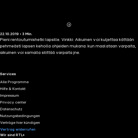
Abonnieren
Mehr
22.10.2019 • 3 Min.
Details
Pieni rentoutumishetki lapsille. Vinkki: Aikuinen voi kuljettaa kättään
pehmeästi lapsen keholla ohjeiden mukana: kun maalataan varpaita,
aikuinen voi samalla silittää varpaita jne.
RTL+ useful links.
Services
Alle Programme
Hilfe & Kontakt
Impressum
Privacy center
Datenschutz
Nutzungsbedingungen
Verträge hier kündigen
Vertrag widerrufen
Wir sind RTL+