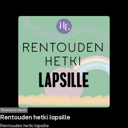
the
h page
 main
nt
the
ibility
ment
Powered by Deezer
Rentouden hetki lapsille
Rentouden hetki lapsille