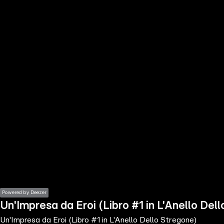
the
h page
 main
nt
the
ibility
ment
Powered by Deezer
Un'Impresa da Eroi (Libro #1 in L'Anello Del
Un'Impresa da Eroi (Libro #1 in L'Anello Dello Stregone)