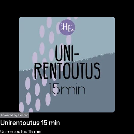
the
h page
 main
nt
the
ibility
ment
Powered by Deezer
Unirentoutus 15 min
Unirentoutus 15 min