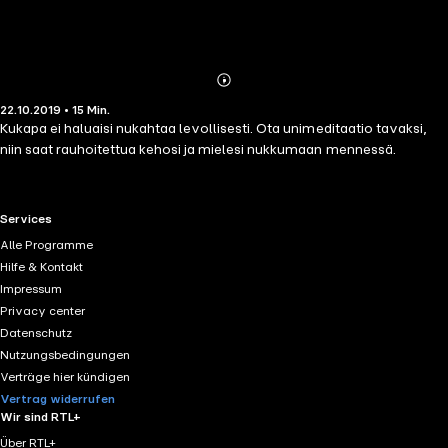
Abonnieren
Mehr
22.10.2019 • 15 Min.
Details
Kukapa ei haluaisi nukahtaa levollisesti. Ota unimeditaatio tavaksi,
niin saat rauhoitettua kehosi ja mielesi nukkumaan mennessä.
RTL+ useful links.
Services
Alle Programme
Hilfe & Kontakt
Impressum
Privacy center
Datenschutz
Nutzungsbedingungen
Verträge hier kündigen
Vertrag widerrufen
Wir sind RTL+
Über RTL+