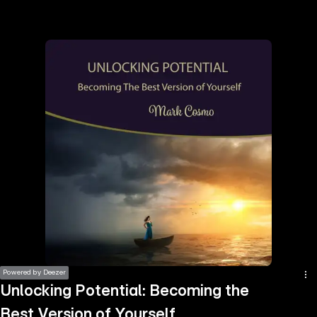
the
h page
 main
nt
the
ibility
ment
Powered by Deezer
Unlocking Potential: Becoming the
Best Version of Yourself