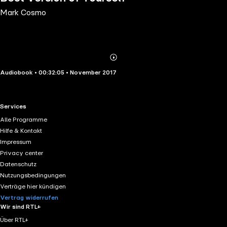
Mark Cosmo
Abonnieren
Mehr
Audiobook • 00:32:05 • November 2017
Details
RTL+ useful links.
Services
Alle Programme
Hilfe & Kontakt
Impressum
Privacy center
Datenschutz
Nutzungsbedingungen
Verträge hier kündigen
Vertrag widerrufen
Wir sind RTL+
Über RTL+