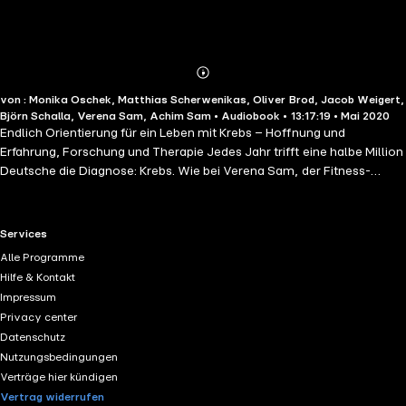
Abonnieren
Mehr
von : Monika Oschek, Matthias Scherwenikas, Oliver Brod, Jacob Weigert,
Details
Björn Schalla, Verena Sam, Achim Sam • Audiobook • 13:17:19 • Mai 2020
Endlich Orientierung für ein Leben mit Krebs – Hoffnung und
Erfahrung, Forschung und Therapie Jedes Jahr trifft eine halbe Million
Deutsche die Diagnose: Krebs. Wie bei Verena Sam, der Fitness-
Trainerin mit Gesundheit als Lebensprogramm. Sie hat Brustkrebs.
Zusammen mit ihrem Partner, dem Ernährungsexperten Achim Sam,
sucht sie bei diversen Wissenschaftlern Rat: Wie soll sie weiterleben?
RTL+ useful links.
Services
Soll sie noch Sport treiben? Fasten oder besser Kohlenhydrate
Alle Programme
essen? Vegan oder Fleisch? Unterstützt Vitamin C das Immunsystem
Hilfe & Kontakt
– oder den Krebs? Kompetente Antworten und persönliche
Impressum
Erfahrungen zu möglichen Therapien, zur Verbesserung der
Privacy center
Lebensqualität, zu psychotherapeutischen Begleitmaßnahmen und
Datenschutz
zum Umgang im Alltag mit Krebs.Exklusiv im Hörbuch: mit
Nutzungsbedingungen
persönlichem Grußwort der Autoren. Zur Lesung erhalten Sie
Verträge hier kündigen
außerdem ein pdf, das u. a. wichtige Adressen, die Bibliografie und
Vertrag widerrufen
Zusatzmaterial enthält. Ungekürzte Lesung mit Monika Oschek,