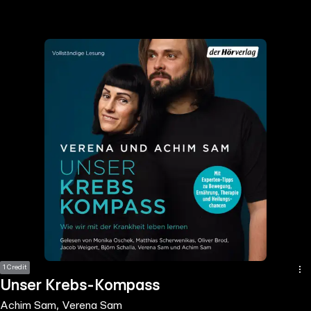
the
h page
 main
nt
the
ibility
ment
1 Credit
Unser Krebs-Kompass
Achim Sam, Verena Sam