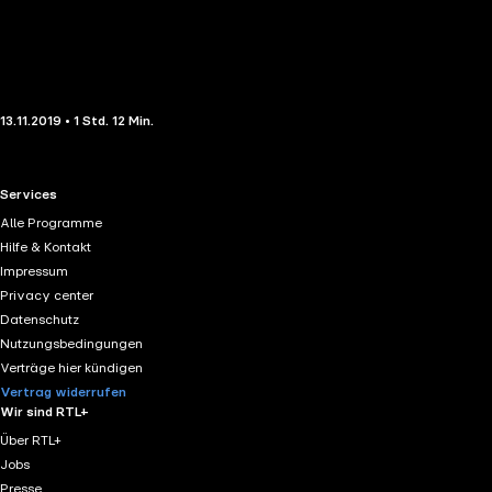
13.11.2019 • 1 Std. 12 Min.
RTL+ useful links.
Services
Alle Programme
Hilfe & Kontakt
Impressum
Privacy center
Datenschutz
Nutzungsbedingungen
Verträge hier kündigen
Vertrag widerrufen
Wir sind RTL+
Über RTL+
Jobs
Presse