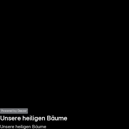
the
h page
 main
nt
the
ibility
ment
Powered by Deezer
Unsere heiligen Bäume
Unsere heiligen Bäume