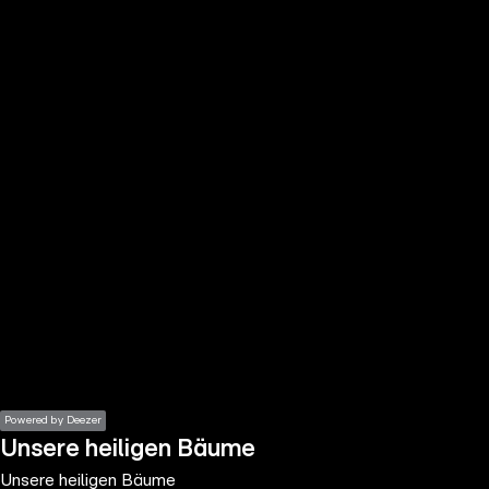
the
h page
 main
nt
the
ibility
ment
Powered by Deezer
Unsere heiligen Bäume
Unsere heiligen Bäume