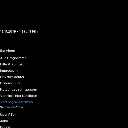
13.11.2019 • 1 Std. 3 Min.
RTL+ useful links.
Services
Alle Programme
Hilfe & Kontakt
Impressum
Privacy center
Datenschutz
Nutzungsbedingungen
Verträge hier kündigen
Vertrag widerrufen
Wir sind RTL+
Über RTL+
Jobs
Presse