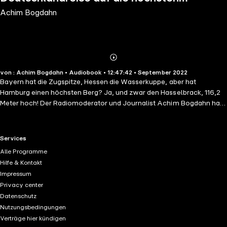
Achim Bogdahn
Berge aller 16 Bundesländer
Abonnieren
Mehr
von : Achim Bogdahn • Audiobook • 12:47:42 • September 2022
Details
Bayern hat die Zugspitze, Hessen die Wasserkuppe, aber hat
Hamburg einen höchsten Berg? Ja, und zwar den Hasselbrack, 116,2
Meter hoch! Der Radiomoderator und Journalist Achim Bogdahn hat
sich auf eine Reise quer durch Deutschland gemacht und die
höchsten Berge aller 16 Bundesländer erklommen. Begleitet wird er
auf seinen Wanderungen von bekannten Persönlichkeiten aus der
RTL+ useful links.
Services
jeweiligen Region, darunter Margot Käßmann, Rocko Schamoni und
Alle Programme
Manuel Andrack. Humorvoll, feinfühlig und anekdotenreich erzählt
Hilfe & Kontakt
Bogdahn von diesen Begegnungen und Gesprächen, von den
Impressum
Menschen, vom Leben und von Deutschland.
Privacy center
Datenschutz
Nutzungsbedingungen
Verträge hier kündigen