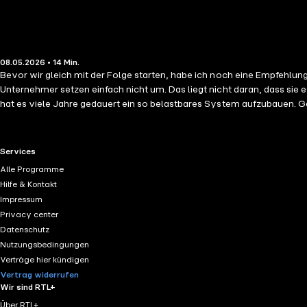
08.05.2026 • 14 Min.
Bevor wir gleich mit der Folge starten, habe ich noch eine Empfehlung 
Unternehmer setzen einfach nicht um. Das liegt nicht daran, dass sie e
hat es viele Jahre gedauert ein so belastbares System aufzubauen. Ge
Podcast hörst möchte ich Dir ein Angebot machen. Lass uns einmal für
Dich? Das ganze ist natürlich kostenfrei. Wenn Du endlich einen Schr
die Termine oft schnell vergriffen sind, empfehle ich Dir, jetzt dir
RTL+ useful links.
Services
Minuten. Mein Name ist Rayk Hahne, Ex-Profisportler und Unternehmens
Alle Programme
Vordenker in der Unternehmensberatung und unternehmerischen Weite
Hilfe & Kontakt
zurückzuziehen, um mehr Zeit andere Lebensbereiche zu gewinnen. Sei
Impressum
helfen, ihren „perfekten Unternehmertag" auf Basis individueller Re
Privacy center
Datenschutz
Nutzungsbedingungen
Verträge hier kündigen
Vertrag widerrufen
Wir sind RTL+
Über RTL+