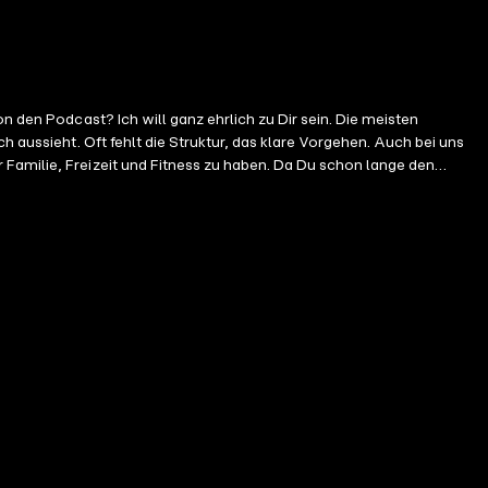
n den Podcast? Ich will ganz ehrlich zu Dir sein. Die meisten
h aussieht. Oft fehlt die Struktur, das klare Vorgehen. Auch bei uns
 Familie, Freizeit und Fitness zu haben. Da Du schon lange den
hauen wir wo Du aktuell die größten Hebel hast. Wie klingt das für
eh dazu auf raykhahne.de/austausch und buche Dir einen Termin. Da
 und dann unterhalten wir uns. Willkommen zu Unternehmerwissen in 15
sportler, Unternehmensberater, Autor und Podcaster. Er ist als
tufen, sich aus dem operativen Tagesgeschäft ihres Unternehmens
mertum nutzt er, um so vielen Unternehmern wie möglich dabei zu
dest du unter raykhahne.de/1305