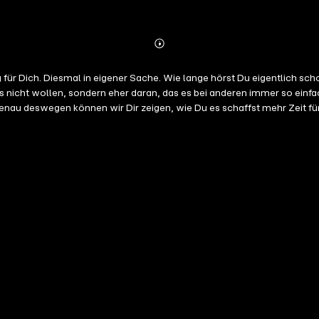
Abspielen
Mehr
Details
für Dich. Diesmal in eigener Sache. Wie lange hörst Du eigentlich scho
s nicht wollen, sondern eher daran, das es bei anderen immer so einfac
nau deswegen können wir Dir zeigen, wie Du es schaffst mehr Zeit für
 15 Minuten locker über Deine aktuelle Situation sprechen und dann sc
itt weiter in die Umsetzung kommen willst, dann lass uns sprechen. G
ekt Deine Chance zu nutzen. raykhahne.de/austausch Buche Dein Termin
berater. Wir starten sofort mit dem Training. Rayk Hahne ist Ex-Profi
rentwicklung bekannt und ermutigt Unternehmer aller Entwicklungss
ne sportliche Disziplin und seine Erfahrung aus 10+ Jahren Unterneh
ssourcen und Ziele für sich umzusetzen. Die kompletten Shownotes fin