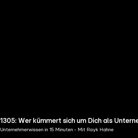
the
h page
 main
nt
the
ibility
ment
1305: Wer kümmert sich um Dich als Unter
Unternehmerwissen in 15 Minuten - Mit Rayk Hahne