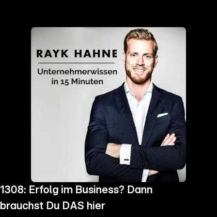
the
h page
 main
nt
the
ibility
ment
1308: Erfolg im Business? Dann
brauchst Du DAS hier