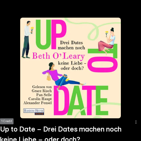
the
h page
 main
nt
the
ibility
ment
1 Credit
Up to Date – Drei Dates machen noch
keine Liebe – oder doch?