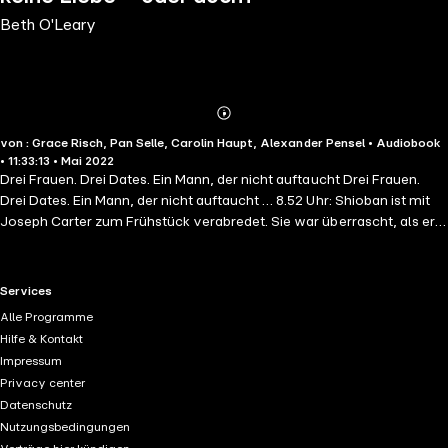
Beth O'Leary
Abonnieren
Mehr
von : Grace Risch, Pan Selle, Carolin Haupt, Alexander Pensel • Audiobook
Details
• 11:33:13 • Mai 2022
Drei Frauen. Drei Dates. Ein Mann, der nicht auftaucht Drei Frauen.
Drei Dates. Ein Mann, der nicht auftaucht … 8.52 Uhr: Shioban ist mit
Joseph Carter zum Frühstück verabredet. Sie war überrascht, als er
das Date vorschlug – sonst trifft sie ihn spät abends im Hotelzimmer.
Frühstück mit Joseph am Valentinstag bedeutet sicherlich etwas.
Aber wo bleibt er nur? 14.43 Uhr: Der Valentins-Lunch mit Joseph
RTL+ useful links.
Services
Carter ist für Miranda das Zeichen, dass die Dinge zwischen ihnen
Alle Programme
ernster werden. Wann er wohl endlich kommt? 18.30 Uhr: Auf einer
Hilfe & Kontakt
Verlobungsparty will Joseph Carter für Jane den Fake-Boyfriend
Impressum
spielen. Sie kennen sich noch nicht lange, aber ihre Verbindung ist
Privacy center
schnell der beste Teil von Janes neuem Leben in Winchester
Datenschutz
geworden. Joseph hat versprochen, ihren Abend zu retten. Aber er ist
Nutzungsbedingungen
nicht hier … Ungekürzte Lesung mit Grace Risch, Pan Selle, Carolin