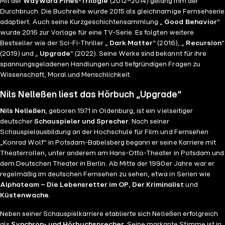
Mit der
Wayward Pines-Trilogie
(2012–2014) gelang ihm der
Durchbruch. Die Buchreihe wurde 2015 als gleichnamige Fernsehserie
adaptiert. Auch seine Kurzgeschichtensammlung „
Good Behavior
“
wurde 2016 zur Vorlage für eine TV-Serie. Es folgten weitere
Bestseller wie der Sci-Fi-Thriller „
Dark Matter
“ (2016), „
Recursion
“
(2019) und „
Upgrade
“ (2022). Seine Werke sind bekannt für ihre
spannungsgeladenen Handlungen und tiefgründigen Fragen zu
Wissenschaft, Moral und Menschlichkeit.
Nils Nelleßen liest das Hörbuch „Upgrade“
Nils Nelleßen
, geboren 1971 in Oldenburg, ist ein vielseitiger
deutscher
Schauspieler und Sprecher
. Nach seiner
Schauspielausbildung an der Hochschule für Film und Fernsehen
„Konrad Wolf“ in Potsdam-Babelsberg begann er seine Karriere mit
Theaterrollen, unter anderem am Hans-Otto-Theater in Potsdam und
dem Deutschen Theater in Berlin. Ab Mitte der 1990er Jahre war er
regelmäßig im deutschen Fernsehen zu sehen, etwa in Serien wie
Alphateam – Die Lebensretter im OP
,
Der Kriminalist
und
Küstenwache
.
Neben seiner Schauspielkarriere etablierte sich Nelleßen erfolgreich
als
Synchron- und Hörbuchsprecher
. Seine markante Stimme ist in