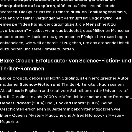
Manipulation aufzuspüren
, stößt er auf eine erschütternde
Wahrheit. Die Spur führt ihn zu einem
dunklen Familiengeheimnis
,
das eng mit seiner Vergangenheit verknüpft ist.
Logan wird Teil
eines perfiden Plans
, der darauf abzielt, die
Menschheit zu
„verbessern“
– selbst wenn das bedeutet, dass Millionen Menschen
dabei sterben. Mit seinen neu gewonnenen Fähigkeiten muss Logan
entscheiden, wie weit er bereit ist zu gehen, um das drohende Unheil
aufzuhalten und seine Familie zu retten.
Blake Crouch: Erfolgsautor von Science-Fiction- und
Thriller-Romanen
Blake Crouch
, geboren in North Carolina, ist ein erfolgreicher Autor
moderner
Science-Fiction und Thriller-Literatur
. Nach seinem
Abschluss in Englisch und kreativem Schreiben an der University of
North Carolina im Jahr 2000 veröffentlichte er seine ersten Romane „
Desert Places
“ (2004) und „
Locked Doors
“ (2005). Seine
Geschichten erschienen außerdem in bekannten Magazinen wie
Ellery Queen's Mystery Magazine und Alfred Hitchcock's Mystery
Magazine.