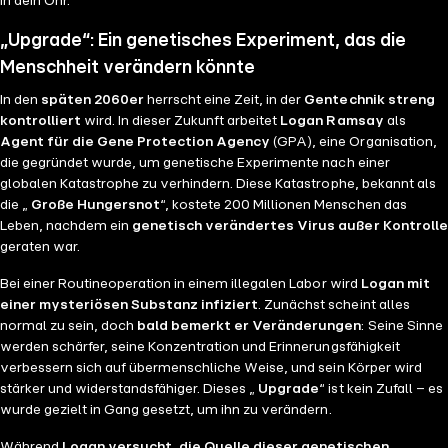
in dein Ohr.
„Upgrade“: Ein genetisches Experiment, das die
Menschheit verändern könnte
In den
späten 2060er
herrscht eine Zeit, in der
Gentechnik streng
kontrolliert
wird. In dieser Zukunft arbeitet
Logan Ramsay
als
Agent für die Gene Protection Agency
(GPA), eine Organisation,
die gegründet wurde, um genetische Experimente nach einer
globalen Katastrophe zu verhindern. Diese Katastrophe, bekannt als
die „
Große Hungersnot
“, kostete 200 Millionen Menschen das
Leben, nachdem ein
genetisch verändertes Virus außer Kontrolle
geraten war.
Bei einer Routineoperation in einem illegalen Labor wird
Logan mit
einer mysteriösen Substanz infiziert
. Zunächst scheint alles
normal zu sein, doch
bald bemerkt er Veränderungen
: Seine Sinne
werden schärfer, seine Konzentration und Erinnerungsfähigkeit
verbessern sich auf übermenschliche Weise, und sein Körper wird
stärker und widerstandsfähiger. Dieses „
Upgrade
“ ist kein Zufall – es
wurde gezielt in Gang gesetzt, um ihn zu verändern.
Während
Logan versucht, die Quelle dieser genetischen