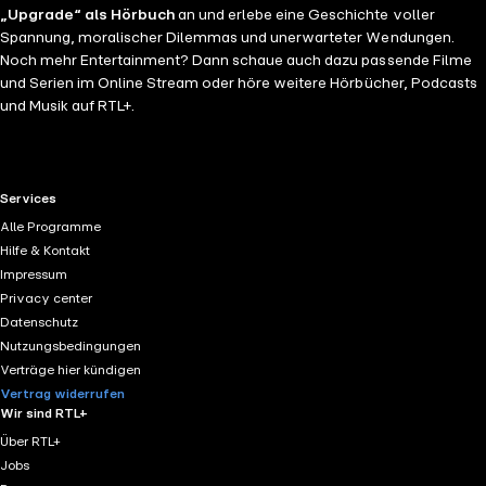
„Upgrade“ als Hörbuch
an und erlebe eine Geschichte voller
Spannung, moralischer Dilemmas und unerwarteter Wendungen.
Noch mehr Entertainment? Dann schaue auch dazu passende Filme
und Serien im Online Stream oder höre weitere Hörbücher, Podcasts
und Musik auf RTL+.
RTL+ useful links.
Services
Alle Programme
Hilfe & Kontakt
Impressum
Privacy center
Datenschutz
Nutzungsbedingungen
Verträge hier kündigen
Vertrag widerrufen
Wir sind RTL+
Über RTL+
Jobs