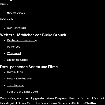
Buch:
Heyne Verlag
Hörbuch:
Der Hörverlag
Weitere Hörbücher von Blake Crouch
Gestohlene Erinnerung
Psychose
Wayward
Die letzte Stadt
Dazu passende Serien und Filme
Gemini Man
Pest – Die Rückkehr
The Blacklist
Fear the Walking Dead
Was wäre, wenn ein Upgrade deines Körpers alles verändern könnte?
Hör dir jetzt Blake Crouchs fesselnden
Science-Fiction-Thriller