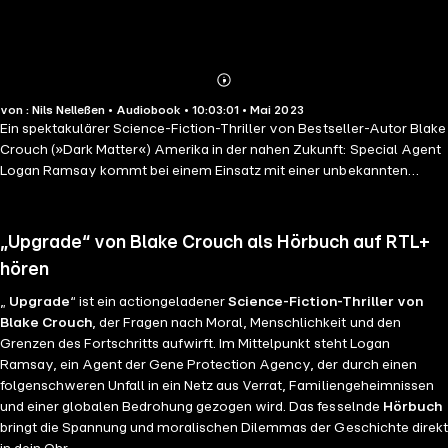
Abonnieren
Mehr
von : Nils Nelleßen • Audiobook • 10:03:01 • Mai 2023
Details
Ein spektakulärer Science-Fiction-Thriller von Bestseller-Autor Blake
Crouch (»Dark Matter«) Amerika in der nahen Zukunft: Special Agent
Logan Ramsay kommt bei einem Einsatz mit einer unbekannten
Substanz in Berührung. Zunächst ohne Folgen, wie Logan erleichtert
feststellt. Doch dann beginnt er, Veränderungen an sich zu bemerken.
Seine Sinne sind geschärft, sein Erinnerungsvermögen ist
„Upgrade“ von Blake Crouch als Hörbuch auf RTL+
unschlagbar, er ist körperlich fitter. Dass ausgerechnet er dieses
hören
»Upgrade« erfährt, hat einen Grund, der weit in die Vergangenheit
zurückreicht. Zu einem schrecklichen Familiengeheimnis, das Logan
„
Upgrade
“ ist ein actiongeladener
Science-Fiction-Thriller von
am liebsten vergessen würde. Doch damit nicht genug: Was mit
Blake Crouch
, der Fragen nach Moral, Menschlichkeit und den
Logan passiert, ist nur der erste Schritt eines perfiden Plans, um die
Grenzen des Fortschritts aufwirft. Im Mittelpunkt steht Logan
Menschheit zu einer besseren zu machen – auch wenn das bedeutet,
Ramsay, ein Agent der Gene Protection Agency, der durch einen
dass neunzig Prozent der Weltbevölkerung dabei sterben werden.
folgenschweren Unfall in ein Netz aus Verrat, Familiengeheimnissen
Ungekürzte Lesung mit Nils Nelleßen 10h 3min
und einer globalen Bedrohung gezogen wird. Das fesselnde
Hörbuch
bringt die Spannung und moralischen Dilemmas der Geschichte direkt