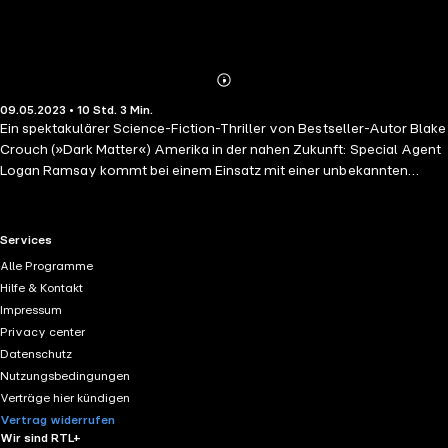
Abonnieren
Mehr
09.05.2023 • 10 Std. 3 Min.
Details
Ein spektakulärer Science-Fiction-Thriller von Bestseller-Autor Blake
Crouch (»Dark Matter«) Amerika in der nahen Zukunft: Special Agent
Logan Ramsay kommt bei einem Einsatz mit einer unbekannten
Substanz in Berührung. Zunächst ohne Folgen, wie Logan erleichtert
feststellt. Doch dann beginnt er, Veränderungen an sich zu bemerken.
Seine Sinne sind geschärft, sein Erinnerungsvermögen ist
RTL+ useful links.
Services
unschlagbar, er ist körperlich fitter. Dass ausgerechnet er dieses
Alle Programme
»Upgrade« erfährt, hat einen Grund, der weit in die Vergangenheit
Hilfe & Kontakt
zurückreicht. Zu einem schrecklichen Familiengeheimnis, das Logan
Impressum
am liebsten vergessen würde. Doch damit nicht genug: Was mit
Privacy center
Logan passiert, ist nur der erste Schritt eines perfiden Plans, um die
Datenschutz
Menschheit zu einer besseren zu machen – auch wenn das bedeutet,
Nutzungsbedingungen
dass neunzig Prozent der Weltbevölkerung dabei sterben werden.
Verträge hier kündigen
Ungekürzte Lesung mit Nils Nelleßen 10h 3min
Vertrag widerrufen
Wir sind RTL+