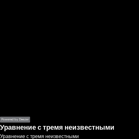
the
h page
 main
nt
the
ibility
ment
Powered by Deezer
Уравнение с тремя неизвестными
Уравнение с тремя неизвестными