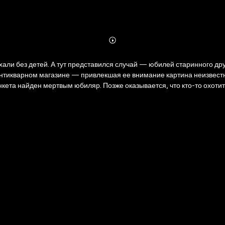
Abonnieren
Mehr
Details
ли без детей. А тут представился случай — юбилей старинного дру
нтикварном магазине — привлекшая ее внимание картина неизвестн
нкета найден мертвым юбиляр. Позже оказывается, что кто-то охоти
в Людмилы Мартовой. На фоне захватывающей детективной интриги
тательница, и ненавязчиво подсказывает пути выхода из них.