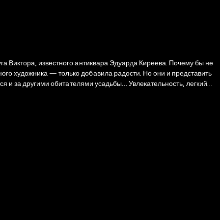
га Виктора, известного антиквара Эдуарда Киреева. Почему бы не
ого художника — только добавила радости. Но они и представить
тся и за другими обитателями усадьбы… Увлекательность, легкий
 автор в легкой доступной форме непринужденно разбирает