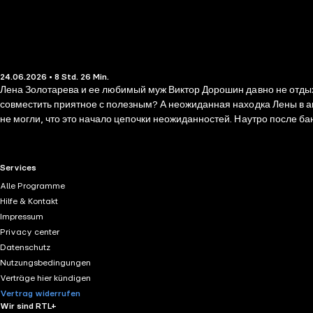
24.06.2026 • 8 Std. 26 Min.
Лена Золотарева и ее любимый муж Виктор Дорошин давно не отдыха
совместить приятное с полезным? А неожиданная находка Лены в а
не могли, что это начало цепочки неожиданностей. Наутро после ба
стиль, узнаваемые женские образы — отличительные черты романо
непростые житейские ситуации, в которых может оказаться любая чи
RTL+ useful links.
Services
Alle Programme
Hilfe & Kontakt
Impressum
Privacy center
Datenschutz
Nutzungsbedingungen
Verträge hier kündigen
Vertrag widerrufen
Wir sind RTL+