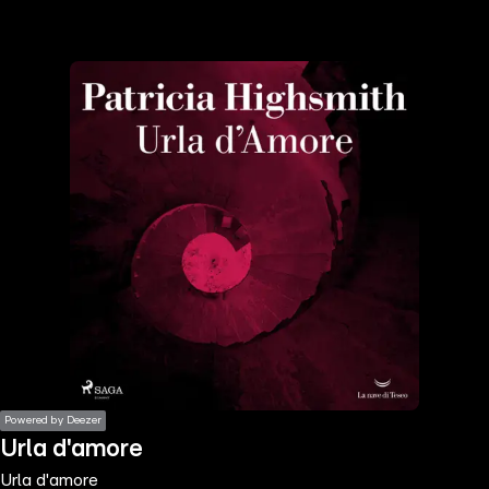
the
h page
 main
nt
the
ibility
ment
Powered by Deezer
Urla d'amore
Urla d'amore