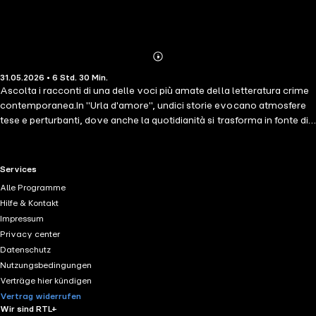
Abonnieren
Mehr
31.05.2026 • 6 Std. 30 Min.
Details
Ascolta i racconti di una delle voci più amate della letteratura crime
contemporanea.In "Urla d'amore", undici storie evocano atmosfere
tese e perturbanti, dove anche la quotidianità si trasforma in fonte di
inquietudine e scenari opprimenti. I personaggi prendono vita in
mondiclaustrofobici e irrazionali, muovendosi senza certezze, in una
realtà angosciante e misteriosa."Miss Highsmith è una crime novelist i
RTL+ useful links.
Services
cui libri possono essere riletti molte volte. Sono pochi gli autori di cui
Alle Programme
si può dire altrettanto." Dalla prefazione di Graham Greene
Hilfe & Kontakt
Impressum
Privacy center
Datenschutz
Nutzungsbedingungen
Verträge hier kündigen
Vertrag widerrufen
Wir sind RTL+