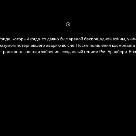
Abonnieren
Mehr
Details
етоиде, который когда-то давно был ареной беспощадной войны, ун
азумом потерпевшего аварию во сне. После появления космонавта 
 грани реальности и забвения, созданный гением Рэя Брэдбери. Брэд
ыто в его собственных мыслях. «Уснувший в Армагеддоне» — это косм
кто спит в Армагеддоне, может никогда больше не проснуться таким,