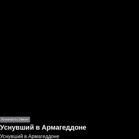
the
h page
 main
nt
the
ibility
ment
Powered by Deezer
Уснувший в Армагеддоне
Уснувший в Армагеддоне