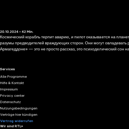
20.10.2024 • 42 Min.
Космический корабль терпит аварию, и пилот оказывается на план
разумы предводителей враждующих сторон. Они могут овладевать р
Армагеддоне» — это не просто рассказ, это психоделический сон на
наш герой сталкивается не с физической угрозой, а с тем, что скр
громче любого взрыва, а одиночество — опаснее любой войны. Тот, 
RTL+ useful links.
Services
Alle Programme
Hilfe & Kontakt
Impressum
Privacy center
Datenschutz
Nutzungsbedingungen
Verträge hier kündigen
Vertrag widerrufen
Wir sind RTL+