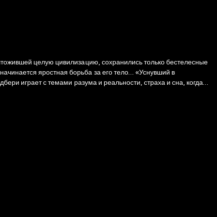
ичтожившей целую цивилизацию, сохранились только бестелесные
начинается яростная борьба за его тело… «Уснувший в
бери играет с темами разума и реальности, страха и сна, когда
ическая одиссея в самое сердце разума, где тишина может быть
 каким был.