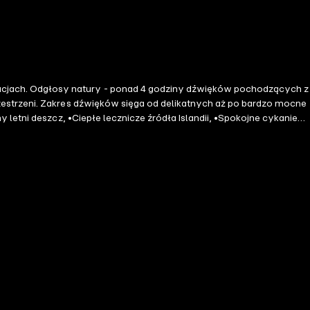
dzących z
rzestrzeni. Zakres dźwięków sięga od delikatnych aż po bardzo mocne
ębię nieskończonego relaksu.