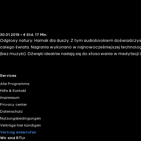
30.01.2019 • 4 Std. 17 Min.
Odgłosy natury: Hamak dla duszy. Z tym audiobookiem doświadczysz siły pochodzącej z natury i
całego świata. Nagrania wykonano w najnowocześniejszej technologii
(bez muzyki). Dźwięki idealnie nadają się do stosowania w medytacji lub jako tło akustyczne. Zawartość: •Spokojny ptasi koncert, •Delika
świerszczy w Toskanii, •Miarowe mruczenie kota, •Tropikalna burza w Australii, •Łagodne fale oceanu. Nagrania wprowadzają słuc
dobroczynne działanie na szumy uszne. Poczucie nieskończoności i s
RTL+ useful links.
Services
Alle Programme
Hilfe & Kontakt
Impressum
Privacy center
Datenschutz
Nutzungsbedingungen
Verträge hier kündigen
Vertrag widerrufen
Wir sind RTL+