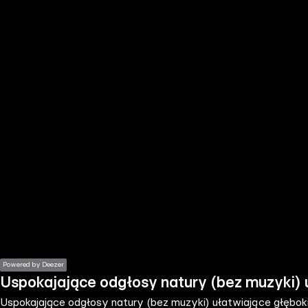
the
h page
 main
nt
the
ibility
ment
Powered by Deezer
Uspokajające odgłosy natury (bez muzyki) u
Uspokajające odgłosy natury (bez muzyki) ułatwiające głęboki