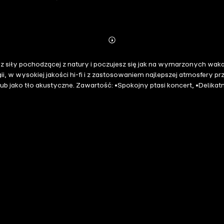
Abonnieren
Mehr
Details
 poczujesz się jak na wymarzonych wakacjach. Odgłosy natury - ponad 4 godziny dźwięków pocho
, w wysokiej jakości hi-fi i z zastosowaniem najlepszej atmosfery p
tny letni deszcz, •Ciepłe lecznicze źródła Islandii, •Spokojne cykanie
hającego w stan głębokiego wewnętrznego spokoju i mają również
iły pochodzącej z natury zawsze fascynowały ludzi. Zanurz się w gł