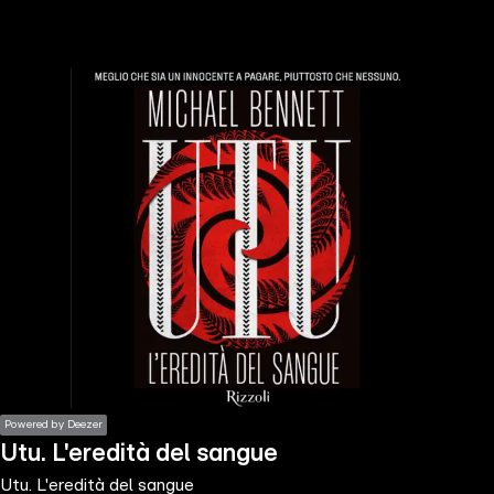
the
h page
 main
nt
the
ibility
ment
Powered by Deezer
Utu. L'eredità del sangue
Utu. L'eredità del sangue