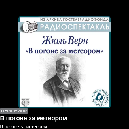
the
h page
 main
nt
the
ibility
ment
Powered by Deezer
В погоне за метеором
В погоне за метеором