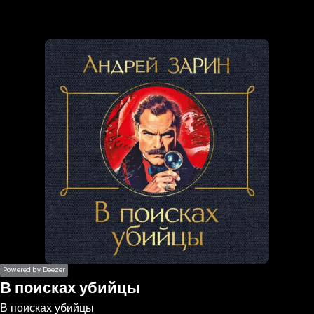
the
h page
 main
nt
the
ibility
ment
Powered by Deezer
В поисках убийцы
В поисках убийцы