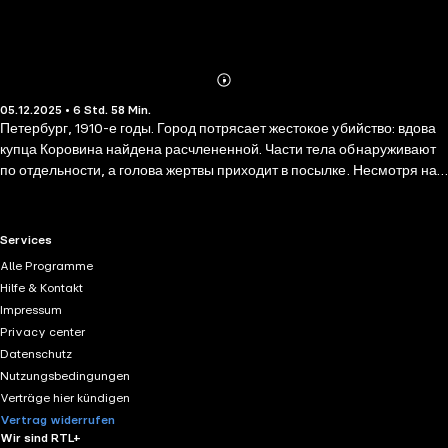
Abonnieren
Mehr
05.12.2025 • 6 Std. 58 Min.
Details
Петербург, 1910-е годы. Город потрясает жестокое убийство: вдова
купца Коровина найдена расчлененной. Части тела обнаруживают
по отдельности, а голова жертвы приходит в посылке. Несмотря на
старания сыскной полиции, следствие заходит в тупик.
Единственная надежда — легендарный сыщик Патмосов, который
начинает собственное расследование.
RTL+ useful links.
Services
Alle Programme
Hilfe & Kontakt
Impressum
Privacy center
Datenschutz
Nutzungsbedingungen
Verträge hier kündigen
Vertrag widerrufen
Wir sind RTL+